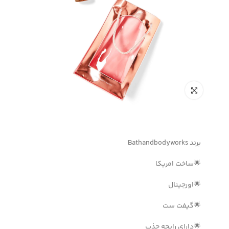
برند Bathandbodyworks
🌟ساخت امریکا
🌟اورجینال
🌟گیفت ست
🌟دارای رایحه جذب