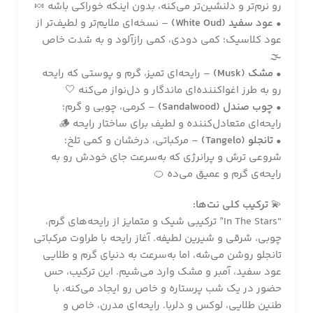
رو نرم‌تر و دلنشین‌تر می‌کنه، بدون اینکه خوراکی باشه 🍬
•
عود سفید (White Oud)
– نسخه‌ای ملایم‌تر و لطیف‌تر از
عود کلاسیک؛ کمی دودی، کمی رازآلود و به شدت خاص
🌫️
•
مشک (Musk)
– رایحه‌ای تمیز، گرم و پوستی که رایحه
رو به طرز اغواکننده‌ای ماندگار و دل‌نواز می‌کنه 🤍
•
چوب صندل (Sandalwood)
– کرمی، چوبی و گرم؛
رایحه‌ای متعادل‌کننده و لطیف برای ساختار رایحه 🪵
•
تانجلو (Tangelo)
– مرکباتی، درخشان و کمی تلخ؛
شروعی ترش و پرانرژی که به‌سرعت جای خودش رو به
رایحه‌ی گرم و عمیق می‌ده 🍊
💫
ترکیب کلی نت‌ها:
“In The Stars” ترکیبی شیک و متمایز از رایحه‌های گرم،
چوبی، شرقی و شیرین لطیفه. آغاز رایحه با طراوت مرکباتی
تانجلو روشن می‌شه، اما به‌سرعت به دنیای گرم و طلایی
عود سفید، آمبر و مشک وارد می‌شیم. این ترکیب، حس
حضور در یک شب پرستاره و خاص رو ایجاد می‌کنه، با
طنین طلایی، لوکس و دلربا. رایحه‌ای مدرن، خاص و