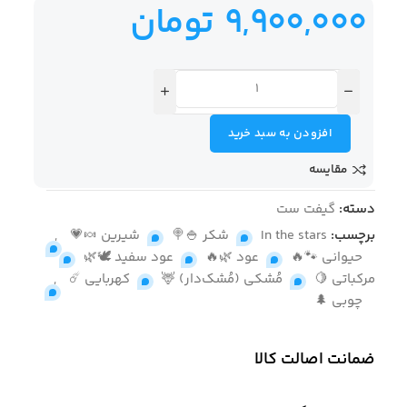
9,900,000
تومان
افزودن به سبد خرید
مقایسه
دسته:
گیفت ست
برچسب:
In the stars
,
شکر 🍚🍭
,
شیرین 🍬💗
,
حیوانی 🐾🔥
,
عود 🌿🔥
,
عود سفید 🕊️🌿
,
مرکباتی 🍋
,
مُشکی (مُشک‌دار) 🦌
,
کهربایی ☄️
,
چوبی 🌲
ضمانت اصالت کالا