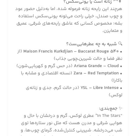
👩‍🦰
زنانه است یا یونی‌سکس؟
هرچند این رایحه زنانه فرموله شده، اما به‌دلیل حضور عود
و چوب صندل، خیلی راحت می‌تونه یونی‌سکس استفاده
بشه؛ مخصوص کسانی که عاشق رایحه‌های شرقی، عمیق
و متمایزن.
🔍
شبیه به چه عطرهایی‌ست؟
•
Maison Francis Kurkdjian – Baccarat Rouge 540
(از
نظر فضا و حالت شیرین‌ـچوبی جذاب)
•
Ariana Grande – Cloud
(در حس گرم و کهربایی‌شون)
•
Zara – Red Temptation
(نسخه اقتصادی و مشابه با
باکارا)
•
YSL – Libre Intense
(در حالت گرم، جدی و زنانه‌ی
لوکس)
✨
جمع‌بندی:
“In The Stars” عطری لوکس، گرم و درخشان با حال و
هوایی شرقی و مدرن هست که مثل نور ستاره‌ها توی
شب می‌درخشه. شیرینی کنترل‌شده، گرمای چوب‌ها، و