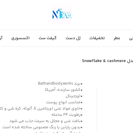
ی
عطر
تخفیفات
ژل دست
گیفت ست
اکسسوری
آر
Snowf
•برند Bathandbodyworks
•کشور سازنده: آمریکا
•اورجینال
•مناسب انواع پوست
•حاوی مواد غنی (ویتامین E، آلوئه، کره شی و کاکائو و اسید هیالورونیک)
•رطوبت 24 ساعته
•بافت غنی و مجلل به سرعت جذب می شود
•بدون پارابن یا رنگ مصنوعی ساخته شده است