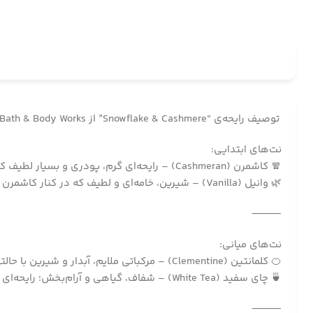
توصیف رایحه‌ی “Snowflake & Cashmere” از Bath & Body Works
نت‌های ابتدایی:
🧣 کاشمرن (Cashmeran) – رایحه‌ای گرم، پودری و بسیار لطیف که حس نرمی یک شال کشمیر رو تداعی می‌کنه؛ پیچیده، آرامش‌بخش و کمی چوبی.
🌿 وانیل (Vanilla) – شیرین، خامه‌ای و لطیف که در کنار کاشمرن یک شروع گرم و دلپذیر می‌سازه؛ نه خیلی خوراکی، بلکه حس پودری و بالغ‌تری داره.
⸻
نت‌های میانی:
🍊 کلمانتین (Clementine) – مرکباتی ملایم، آبدار و شیرین با حالتی شاد و کمی تلخ که به رایحه طراوت می‌ده و از شیرینی خالص بیرون می‌آوردش.
🍵 چای سفید (White Tea) – شفاف، گیاهی و آرام‌بخش؛ رایحه‌ای لطیف و سبک که بافت رایحه رو پاک و کمی مینیمالیستی می‌کنه.
⸻