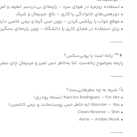
• استفاده روزمره در هوای سرد – رایحه‌ای بی‌دردسر، لطیف و امن
• دورهمی‌های خانوادگی یا کاری – بالغ، مینیمال و شیک
• موقع خواب یا ریلکس کردن – چون حس گرما و نرمی خاصی داره
• برای استفاده در فضای کاری یا دانشگاه – چون رایحه‌ای سنگین
⸻
👩‍🦰 زنانه است یا یونی‌سکس؟
رایحه به‌وضوح زنانه‌ست، اما به‌خاطر حس تمیز و مینیمال چای سف
⸻
🔍 شبیه به چه عطرهایی‌ست؟
• Narciso Rodriguez – For Her (نسخه پودری)
• Glossier – You (به خاطر حس پوست‌مانند و نرمی کاشمرن)
• Clean Reserve – Skin
• Aerin – Amber Musk
⸻