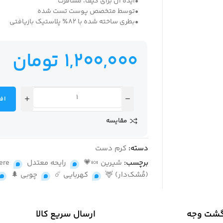
•ایده آل برای کیف، مسافرت
•توسط متخصص پوست تست شده
•بطری ساخته شده با 82٪ پلاستیک بازیافتی
1,200,000
تومان
اف
مقایسه
دسته:
کرم دست
برچسب:
شیرین 🍬💗
,
رایحه معتدل
,
ere
(مُشک‌دار) 🦌
,
کهربایی ☄️
,
چوبی 🌲
,
گشت وجه
ارسال سریع کالا