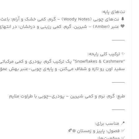
نت‌های پایه:
🌲 نت‌های چوبی (Woody Notes) – گرم، کمی خشک و آرام؛ باعث ماندگاری رایحه و اضافه شدن حس عمق می‌شن
🧡 عنبر (Amber) – شیرین، گرم، کمی رزینی و درخشان؛ در انتهای رایحه حس نرمی و جذابیت خاصی به پوست می‌ده
⸻
✨ ترکیب کلی رایحه:
“Snowflakes & Cashmere” یک ترکیب گرم، پود
سفید اون رو تازه و شفاف می‌کنن، و پایه‌ی چوبی-عنبر بهش عمق و
⸻
طبع: گرم، نرم و کمی شیرین – پودری-چوبی با طراوت ملایم
⸻
📍 مناسب برای:
✅ فصول: پاییز و زمستان ❄️🍂
✅ موقعیت‌ها: