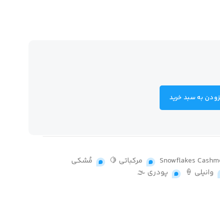
زودن به سبد خرید
Snowflakes Cashm
,
مرکباتی 🍋
,
مُشکی
وانیلی 🍦
,
پودری 🌫