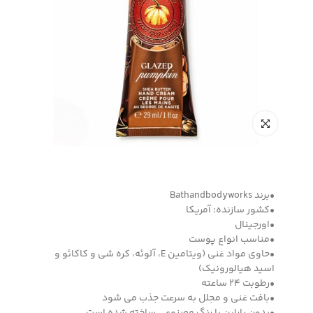
•برند Bathandbodyworks
•کشور سازنده: آمریکا
•اورجینال
•مناسب انواع پوست
•حاوی مواد غنی (ویتامین E، آلوئه، کره شی و کاکائو و
اسید هیالورونیک)
•رطوبت 24 ساعته
•بافت غنی و مجلل به سرعت جذب می شود