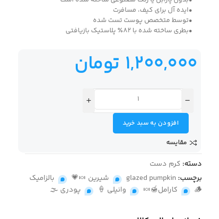
•بدون پارابن یا رنگ مصنوعی ساخته شده است
•ایده آل برای کیف، مسافرت
•توسط متخصص پوست تست شده
•بطری ساخته شده با 82٪ پلاستیک بازیافتی
1,200,000
تومان
افزودن به سبد خرید
مقایسه
دسته:
کرم دست
برچسب:
glazed pumpkin
,
شیرین 🍬💗
,
بالزامیک
🪵
,
کارامل🍯🍬
,
وانیلی 🍦
,
پودری 🌫