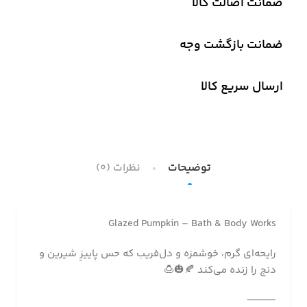
ضمانت اصالت کالا
ضمانت بازگشت وجه
ارسال سریع کالا
توضیحات
نظرات (0)
Glazed Pumpkin – Bath & Body Works
رایحه‌ای گرم، خوشمزه و دل‌فریب که حس پاییزِ شیرین و
دنج را زنده می‌کند 🍂🎃🍮
⸻