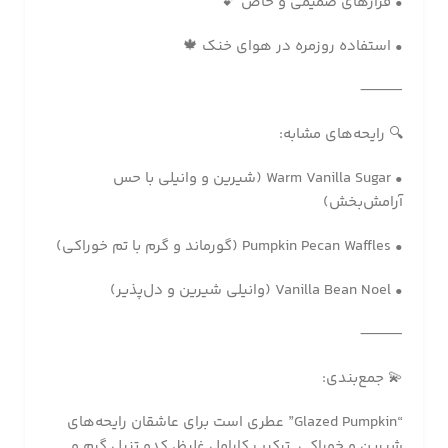
• قرارهای صمیمی و خاص 💕
• استفاده روزمره در هوای خنک 🍁
⸻
🔍 رایحه‌های مشابه:
• Warm Vanilla Sugar (شیرین و وانیلی با حس
آرامش‌بخش)
• Pumpkin Pecan Waffles (گورماند و گرم با تم خوراکی)
• Vanilla Bean Noel (وانیلی شیرین و دل‌پذیر)
⸻
💫 جمع‌بندی:
“Glazed Pumpkin” عطری است برای عاشقان رایحه‌های
شیرین و خوراکی. ترکیب کاراملِ غلیظ، کدو تنبلِ گرم و