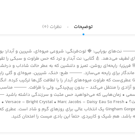
توضیحات
نظرات (0)
توصیف کامل Gingham Gorgeous از Bath & Body Works ⸻ نت‌های بویایی: 🍓 توت‌فرنگی: شروعی میو
 لطیف می‌دهد. 🍐 گلابی: نت آبدار و ترد که حس طراوت و سبکی را تقویت
🌸 فریزیا: رایحه‌ای روشن، تمیز و دلنشین که به عطر حالت شاداب و درخ
ماندگار برای رایحه می‌سازد. ⸻ طبع: خنک، شیرین، میوه‌ای و گلی رای
شیرین – درست در تعادل! ⸻ ترکیب کلی: Gingham Gorgeous عطری‌ست که طراوت میوه‌های آبدار را با لطاف
 آزادی را منتقل می‌کند – بدون پیچیدگی، ولی با ظرافت. ⸻ مناسب بر
یررسمی • زمان‌هایی که می‌خواهید حس مثبت و سرزندگی داشته باشید 
برای عاشقان رایحه‌های جوان‌پسند و جذاب ⸻ جمع‌بندی: Gingham Gorgeous یک انتخاب عالی 
 باشد، هم شیک و کاربردی، حتماً این بادی میست را امتحان کنید.