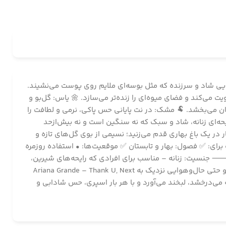
ه‌ای، شیرین و آبدار؛ بویی شاد و سرزنده که مثل بوسه‌ای ملایم روی پوست می‌نشیند.
 می‌کند و فضای میوه‌ای را زنده‌تر می‌سازد. 🌼 یاس: گل‌بو و
شان می‌بخشد. 🐏 مشک: در نت پایانی حس پاکی، نرمی و لطافت را
حه‌ای زنانه، شاد و سبک که نه سنگین است و نه بیش‌ازحد
ت گل‌ها ترکیب کرده. انگار در یک باغ بهاری قدم می‌زنید؛ نسیمی از بوی گل‌های تازه و
ای: ✅ فصول: بهار و تابستان ✅ موقعیت‌ها: • استفاده روزمره
⸻ جنسیت: زنانه – مناسب برای افرادی که رایحه‌های شیرین،
خنک و گلی-میوه‌ای را دوست دارند. ⸻ شبیه به چه عطری‌ست؟ • Versace – Bright Crystal • Marc Jacobs – Daisy Eau So Fresh • و حتی حال‌وهوایی نزدیک به Ariana Grande – Thank U, Next
برای روزهای گرم و شاد است. عطری که می‌درخشد، لبخند می‌آورد و با هر بار اسپری، حس شادابی و