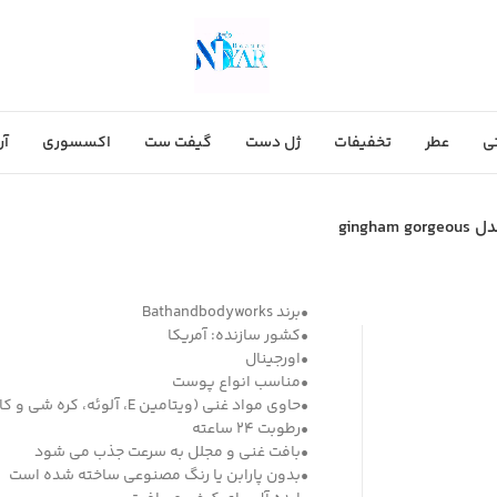
ی
عطر
تخفیفات
ژل دست
گیفت ست
اکسسوری
آر
gingh
•برند Bathandbodyworks
•کشور سازنده: آمریکا
•اورجینال
•مناسب انواع پوست
•حاوی مواد غنی (ویتامین E، آلوئه، کره شی و کاکائو و اسید هیالورونیک)
•رطوبت 24 ساعته
•بافت غنی و مجلل به سرعت جذب می شود
•بدون پارابن یا رنگ مصنوعی ساخته شده است