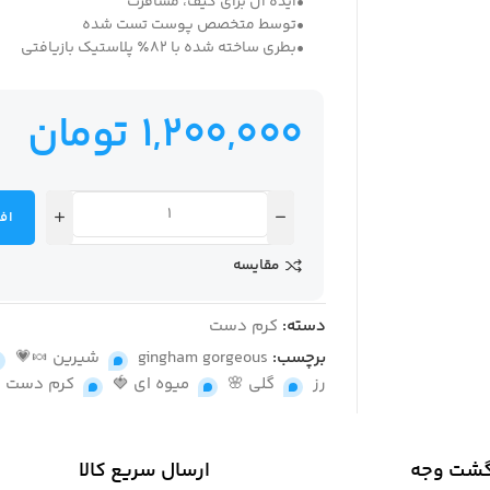
•ایده آل برای کیف، مسافرت
•توسط متخصص پوست تست شده
•بطری ساخته شده با 82٪ پلاستیک بازیافتی
1,200,000
تومان
اف
مقایسه
دسته:
کرم دست
برچسب:
gingham gorgeous
,
شیرین 🍬💗
رز
,
گلی 🌸
,
میوه ای 🍓
,
کرم دست
گشت وجه
ارسال سریع کالا