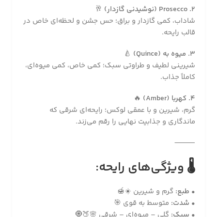
2. Prosecco (نوشیدنی گازدار)
🥂
شاداب، کمی گازدار و براق؛ حس جشن و لحظه‌ای خاص در
قالب رایحه.
3. میوه به (Quince)
🍐
شیرینی لطیف و طراوتی سبک؛ کمی خاص، کمی میوه‌ای،
کاملاً جذاب.
4. کهربا (Amber)
🔥
گرم، شیرین و با عمقی لوکس؛ رایحه‌ای شرقی که
ماندگاری و جذابیت نهایی را رقم می‌زند.
⸻
🌡
ویژگی‌های رایحه:
•
طبع:
گرم و شیرین ☀️🍯
•
شدت:
متوسط به قوی 🎯
•
سبک:
گلی – میوه‌ای – شرقی 🌸🍑🧿