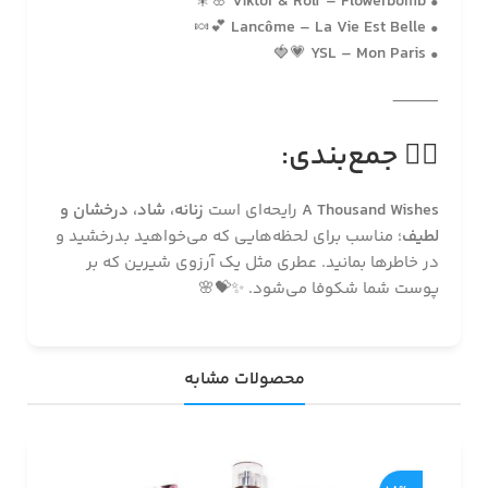
🌸🎇
Viktor & Rolf – Flowerbomb
•
💕🍬
Lancôme – La Vie Est Belle
•
💗🍓
YSL – Mon Paris
•
⸻
🧚‍♀️
جمع‌بندی:
A Thousand Wishes
رایحه‌ای است
زنانه، شاد، درخشان و
لطیف
؛ مناسب برای لحظه‌هایی که می‌خواهید بدرخشید و
در خاطرها بمانید. عطری مثل یک آرزوی شیرین که بر
پوست شما شکوفا می‌شود. ✨💝🌸
محصولات مشابه