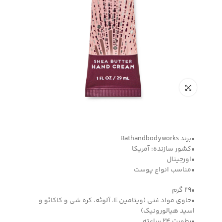
•برند Bathandbodyworks
•کشور سازنده: آمریکا
•اورجینال
•مناسب انواع پوست
•29 گرم
•حاوی مواد غنی (ویتامین E، آلوئه، کره شی و کاکائو و
اسید هیالورونیک)
•رطوبت 24 ساعته