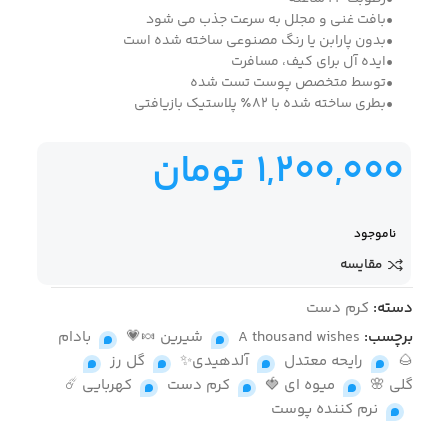
•بافت غنی و مجلل به سرعت جذب می شود
•بدون پارابن یا رنگ مصنوعی ساخته شده است
•ایده آل برای کیف، مسافرت
•توسط متخصص پوست تست شده
•بطری ساخته شده با 82٪ پلاستیک بازیافتی
1,200,000
تومان
ناموجود
مقایسه
دسته:
کرم دست
برچسب:
A thousand wishes
,
شیرین 🍬💗
,
بادام
🌰
,
رایحه معتدل
,
آلدهیدی✨
,
گل رز
,
گلی 🌸
,
میوه ای 🍓
,
کرم دست
,
کهربایی ☄️
,
نرم کننده پوست