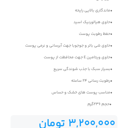
•ماندگاری بالایی رایحه
•حاوی هیالورنیک اسید
•حفظ رطوبت پوست
•حاوی شی باتر و جوجوبا جهت آبرسانی و نرمی پوست
•حاوی ویتامین E جهت محافظت از پوست
•بسیار سبک با جذب شوندگی سریع
•رطوبت رسانی 24 ساعته
•مناسب پوست های خشک و حساس
•حجم 236گرم
3,200,000
تومان