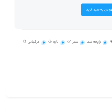
زودن به سبد خرید
,
رایحه تند
,
سبز 🌿
,
تازه 💦
,
مرکباتی 🍋