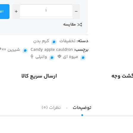
اف
مقایسه
دسته:
تخفیفات
,
کرم بدن
برچسب:
Candy apple cauldron
,
شیرین 🍬
,
میوه ای 🍓
,
وانیلی 🍦
گشت وجه
ارسال سریع کالا
توضیحات
نظرات (0)