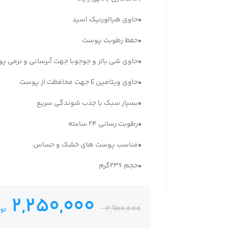
•حاوی هیالورنیک اسید
•حفظ رطوبت پوست
•حاوی شی باتر و جوجوبا جهت آبرسانی و نرمی 
•حاوی ویتامین E جهت محافظت از پوست
•بسیار سبک با جذب شوندگی سریع
•رطوبت رسانی 24 ساعته
•مناسب پوست های خشک و حساس
•حجم 236گرم
2,250,000
2,900,000
توم