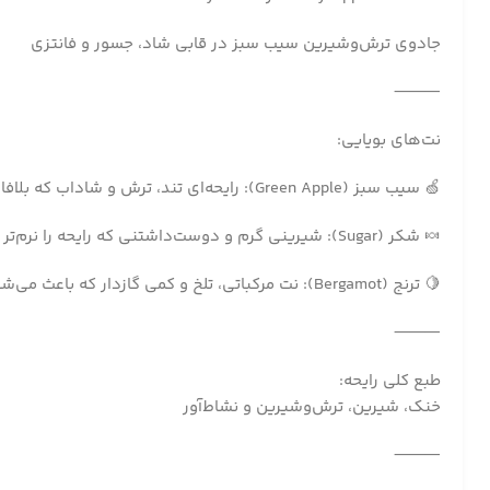
جادوی ترش‌وشیرین سیب سبز در قابی شاد، جسور و فانتزی
⸻
نت‌های بویایی:
🍏 سیب سبز (Green Apple): رایحه‌ای تند، ترش و شاداب که بلافاصله حس انرژی و طراوت را القا می‌کند. سیبی سبز و ترد که انگار همین حالا از یخچال بیرون آمده؛ بویی تازه، جوان و بازیگوش.
🍬 شکر (Sugar): شیرینی گرم و دوست‌داشتنی که رایحه را نرم‌تر و دلپذیرتر می‌کند. این نت حس آب‌نبات‌های چوبی، کارامل‌های سبک یا حتی سیب‌های شکری فستیوال‌ها را زنده می‌کند.
🍋 ترنج (Bergamot): نت مرکباتی، تلخ و کمی گازدار که باعث می‌شود عطر پیچیدگی بیشتری پیدا کند. ترنج، شیرینی را متعادل می‌کند و ساختار عطر را حرفه‌ای‌تر می‌سازد.
⸻
طبع کلی رایحه:
خنک، شیرین، ترش‌وشیرین و نشاط‌آور
⸻