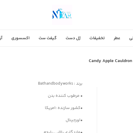
ی
عطر
تخفیفات
ژل دست
گیفت ست
اکسسوری
آر
برند : Bathandbodyworks
• مرطوب کننده بدن
•کشور سازنده :امریکا
•اورجینال
•ماندگاری بالایی رایحه