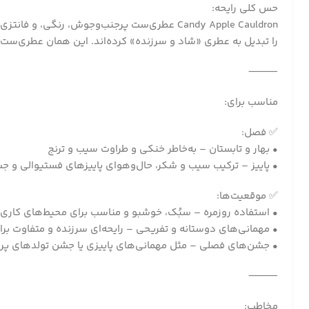
حس کلی رایحه:
Candy Apple Cauldron عطری‌ست پرجنب‌وجوش، رن
را تبدیل به عطری «شاد و سرزنده» کرده‌اند. این همان عطری‌ست 
⸻
مناسب برای:
✅ فصل:
• بهار و تابستان – به‌خاطر خنکی و طراوت سیب و ترنج
• پاییز – ترکیب سیب و شکر، حال‌وهوای پاییزهای فستیوالی و جش
✅ موقعیت‌ها:
• استفاده روزمره – سبُک، خوشبو و مناسب برای محیط‌های کاری 
• مهمانی‌های دوستانه و تفریحی – رایحه‌ای سرزنده و متفاوت بر
• جشن‌های فصلی – مثل مهمانی‌های پاییزی یا جشن تولدهای پرا
⸻
مخاطب: