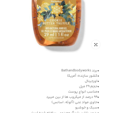
•برند Bathandbodyworks
•کشور سازنده: آمریکا
•اورجینال
•حجم 29 میل
•مناسب انواع پوست
•99 درصد از میکروب ها از بین میبرد
•حاوی مواد غنی (آلوئه، اسانس)
•سبک و خوشبو