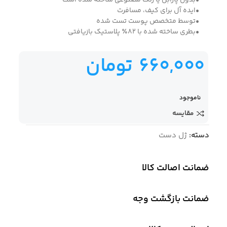
•بدون پارابن یا رنگ مصنوعی ساخته شده است
•ایده آل برای کیف، مسافرت
•توسط متخصص پوست تست شده
•بطری ساخته شده با 82٪ پلاستیک بازیافتی
660,000
تومان
ناموجود
مقایسه
دسته:
ژل دست
ضمانت اصالت کالا
ضمانت بازگشت وجه