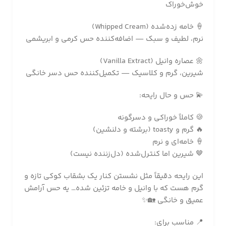
خوش‌خوراک
🍦 خامه زده‌شده (Whipped Cream)
نرم، لطیف و سبک — اضافه‌کننده حس کرمی و ابریشمی
🌼 عصاره وانیل (Vanilla Extract)
شیرین، گرم و کلاسیک — تکمیل‌کننده حس دسر خانگی
💫 حس و حال رایحه:
🍪 کاملاً خوراکی و دسرگونه
🔥 گرم و toasty (برشته و دلنشین)
🍦 خامه‌ای و نرم
🤎 شیرین اما کنترل‌شده (دل‌زننده نیست)
این رایحه دقیقاً مثل نشستن کنار یک بشقاب کوکی تازه و
گرم هست که با وانیل و خامه تزئین شده… یه حس آرامش
عمیق و خانگی 🏡✨
📍 مناسب برای: