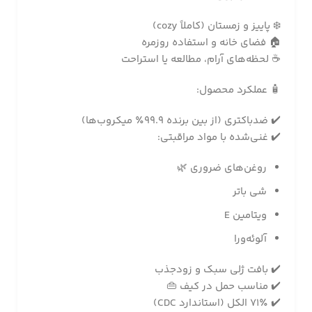
❄️ پاییز و زمستان (کاملاً cozy)
🏠 فضای خانه و استفاده روزمره
☕ لحظه‌های آرام، مطالعه یا استراحت
🧴 عملکرد محصول:
✔️ ضدباکتری (از بین برنده 99.9٪ میکروب‌ها)
✔️ غنی‌شده با مواد مراقبتی:
روغن‌های ضروری 🌿
شی باتر
ویتامین E
آلوئه‌ورا
✔️ بافت ژلی سبک و زودجذب
✔️ مناسب حمل در کیف 👜
✔️ 71٪ الکل (استاندارد CDC)