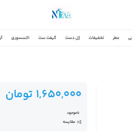
ی
عطر
تخفیفات
ژل دست
گیفت ست
اکسسوری
آر
1,650,000
تومان
ناموجود
مقایسه