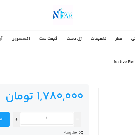
ی
عطر
تخفیفات
ژل دست
گیفت ست
اکسسوری
آر
1,780,000
تومان
اف
مقایسه