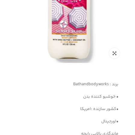
برند : Bathandbodyworks
• خوشبو کننده بدن
•کشور سازنده :امریکا
•اورجینال
ماندگاری بالایی رایحه