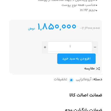
•حاوی ویتامین E جهت محافظت از پوست
•مناسب همه نوع پوست
•حجم 192 m
1,850,000
2,300,000
تومان
افزودن به سبد خرید
مقایسه
دسته:
آروماتراپی
,
تخفیفات
ضمانت اصالت کالا
ضمانت بازگشت وجه