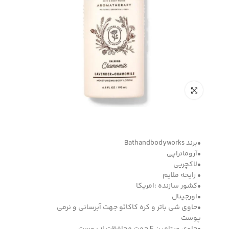
•برند Bathandbodyworks
•آروماتراپی
•لاکچریی
• رایحه ملایم
•کشور سازنده :امریکا
•اورجینال
•حاوی شی باتر و کره کاکائو جهت آبرسانی و نرمی
پوست