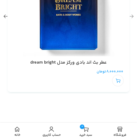
عطر بث اند بادی ورکز مدل dream bright
8,000,000
تومان
0
افزودن به سبد خرید
فروشگاه
سبد خرید
حساب کاربری
خانه