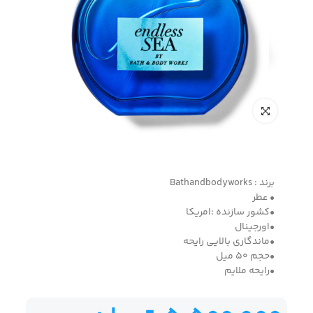
برند : Bathandbodyworks
• عطر
•کشور سازنده :امریکا
•اورجینال
•ماندگاری بالایی رایحه
•حجم 50 میل
•رایحه ملایم