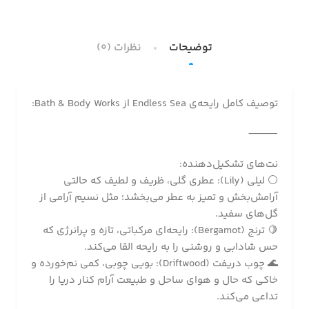
توضیحات
نظرات (0)
توصیف کامل رایحه‌ی Endless Sea از Bath & Body Works:
⸻
نت‌های تشکیل‌دهنده:
⚪️ لیلی (Lily): عطری گلی، ظریف و لطیف که حالتی
آرامش‌بخش و تمیز به عطر می‌بخشد؛ مثل نسیم آرامی از
گل‌های سفید.
🍋 ترنج (Bergamot): رایحه‌ای مرکباتی، تازه و پرانرژی که
حس شادابی و روشنی را به رایحه القا می‌کند.
🌊 چوب دریفت (Driftwood): بویی چوبی، کمی نم‌خورده و
خاکی که حال و هوای ساحل و طبیعت آرام کنار دریا را
تداعی می‌کند.