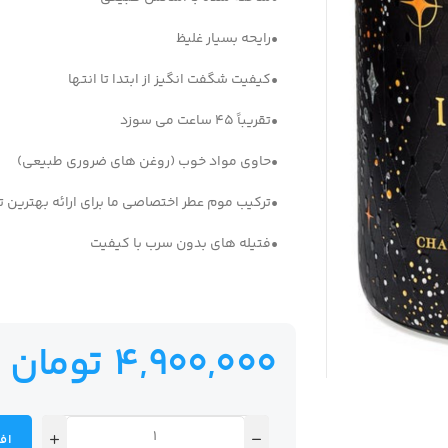
•رایحه بسیار غلیظ
•کیفیت شگفت انگیز از ابتدا تا انتها
•تقریباً 45 ساعت می سوزد
•حاوی مواد خوب (روغن های ضروری طبیعی)
•ترکیب موم عطر اختصاصی ما برای ارائه بهترین 
•فتیله های بدون سرب با کیفیت
4,900,000
تومان
اف