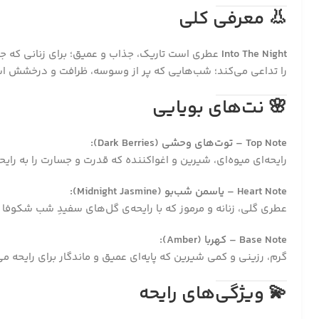
👃
معرفی کلی
Into The Night
عطری است تاریک، جذاب و عمیق؛ برای زنانی که جسو
را تداعی می‌کند؛ شب‌هایی که پر از وسوسه، ظرافت و درخشش ا
🌸
نت‌های بویایی
Top Note – توت‌های وحشی (Dark Berries):
رایحه‌ای میوه‌ای، شیرین و اغواکننده که قدرت و جسارت را به رای
Heart Note – یاسمن شب‌بو (Midnight Jasmine):
عطری گلی، زنانه و مرموز که با رایحه‌ی گل‌های سفیدِ شب‌ شکوفا
Base Note – کهربا (Amber):
گرم، رزینی و کمی شیرین که پایه‌ای عمیق و ماندگار برای رایحه م
💫
ویژگی‌های رایحه