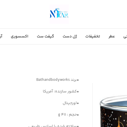
ی
عطر
تخفیفات
ژل دست
گیفت ست
اکسسوری
آر
•برند Bathandbodyworks
•کشور سازنده: آمریکا
•اورجینال
•حجم : g 411
•ساخته شده با اسانس طبیعی