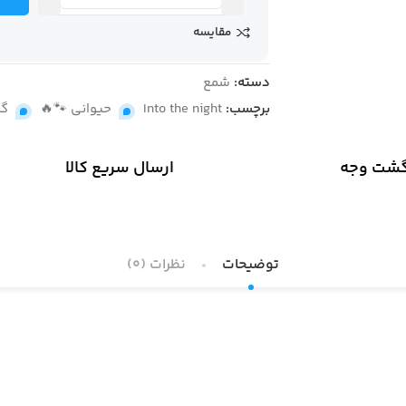
مقایسه
دسته:
شمع
برچسب:
Into the night
,
حیوانی 🐾🔥
,
گل
گشت وجه
ارسال سریع کالا
توضیحات
نظرات (0)