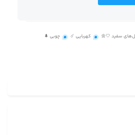
‌های سفید 🤍🌼
,
کهربایی ☄️
,
چوبی 🌲