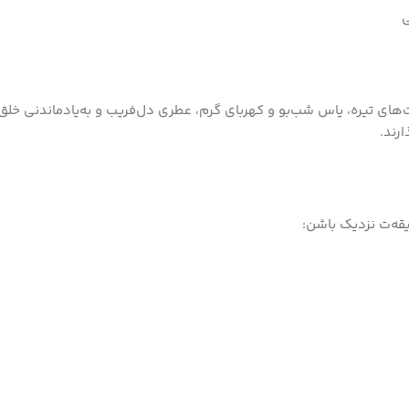
ی
وت‌های تیره، یاس شب‌بو و کهربای گرم، عطری دل‌فریب و به‌یادماندنی خل
رند.
ه‌ت نزدیک باشن: