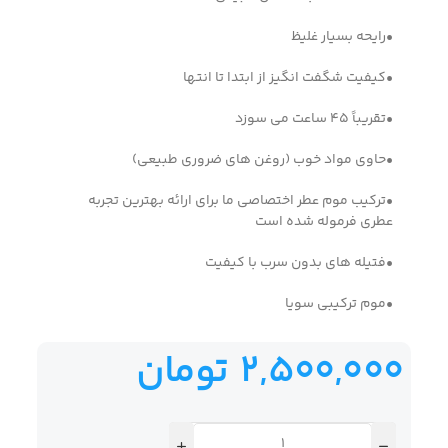
•رایحه بسیار غلیظ
•کیفیت شگفت انگیز از ابتدا تا انتها
•تقریباً 45 ساعت می سوزد
•حاوی مواد خوب (روغن های ضروری طبیعی)
•ترکیب موم عطر اختصاصی ما برای ارائه بهترین تجربه
عطری فرموله شده است
•فتیله های بدون سرب با کیفیت
•موم ترکیبی سویا
2,500,000
تومان