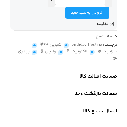
افزودن به سبد خرید
مقایسه
دسته:
شمع
برچسب:
birthday frosting
,
شیرین 🍬💗
,
بالزامیک 🪵
,
لاکتونیک 🥛
,
وانیلی 🍦
,
پودری
🌫
ضمانت اصالت کالا
ضمانت بازگشت وجه
ارسال سریع کالا