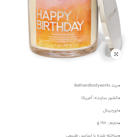
•برند Bathandbodyworks
•کشور سازنده: آمریکا
•اورجینال
•حجم : g 198
•ساخته شده با اسانس طبیعی