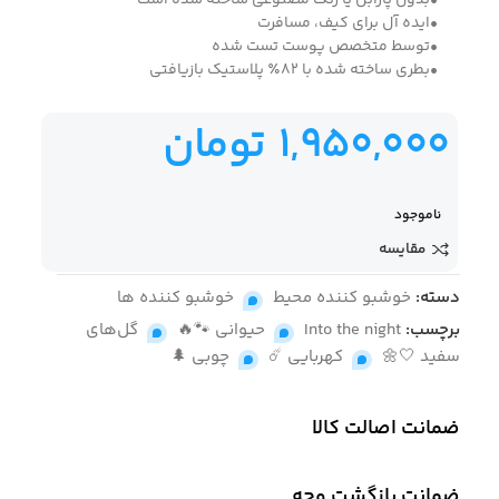
•بدون پارابن یا رنگ مصنوعی ساخته شده است
•ایده آل برای کیف، مسافرت
•توسط متخصص پوست تست شده
•بطری ساخته شده با 82٪ پلاستیک بازیافتی
1,950,000
تومان
ناموجود
مقایسه
دسته:
خوشبو کننده محیط
,
خوشبو کننده ها
برچسب:
Into the night
,
حیوانی 🐾🔥
,
گل‌های
سفید 🤍🌼
,
کهربایی ☄️
,
چوبی 🌲
ضمانت اصالت کالا
ضمانت بازگشت وجه