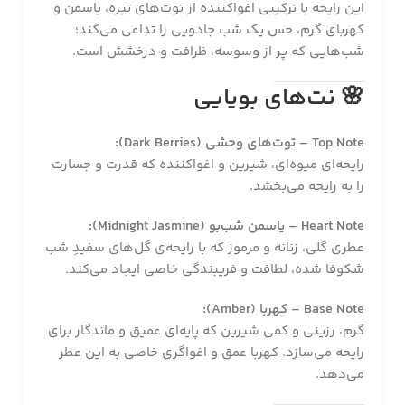
این رایحه با ترکیبی اغواکننده از توت‌های تیره، یاسمن و
کهربای گرم، حس یک شب جادویی را تداعی می‌کند؛
شب‌هایی که پر از وسوسه، ظرافت و درخشش است.
🌸
نت‌های بویایی
Top Note – توت‌های وحشی (Dark Berries):
رایحه‌ای میوه‌ای، شیرین و اغواکننده که قدرت و جسارت
را به رایحه می‌بخشد.
Heart Note – یاسمن شب‌بو (Midnight Jasmine):
عطری گلی، زنانه و مرموز که با رایحه‌ی گل‌های سفیدِ شب‌
شکوفا شده، لطافت و فریبندگی خاصی ایجاد می‌کند.
Base Note – کهربا (Amber):
گرم، رزینی و کمی شیرین که پایه‌ای عمیق و ماندگار برای
رایحه می‌سازد. کهربا عمق و اغواگری خاصی به این عطر
می‌دهد.