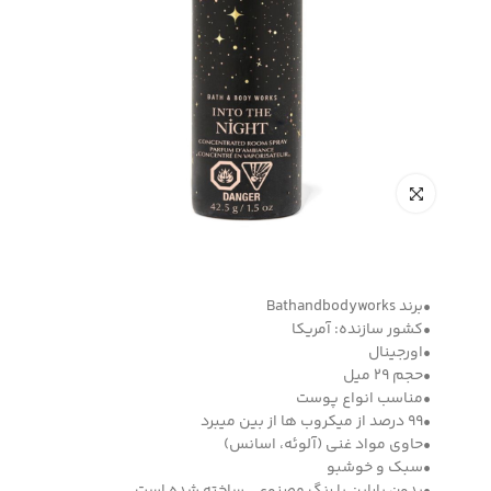
•برند Bathandbodyworks
•کشور سازنده: آمریکا
•اورجینال
•حجم 29 میل
•مناسب انواع پوست
•99 درصد از میکروب ها از بین میبرد
•حاوی مواد غنی (آلوئه، اسانس)
•سبک و خوشبو