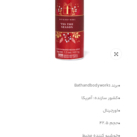
•برند Bathandbodyworks
•کشور سازنده: آمریکا
•اورجینال
•حجم 42.5
•خوشبو کننده محیط