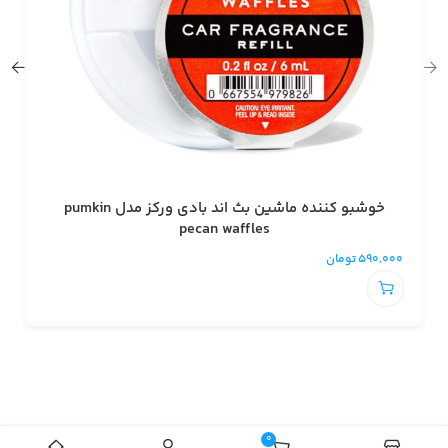
خوشبو کننده ماشین بث اند بادی ورکز مدل pumkin
pecan waffles
590,000
تومان
0
افزودن به سبد خرید