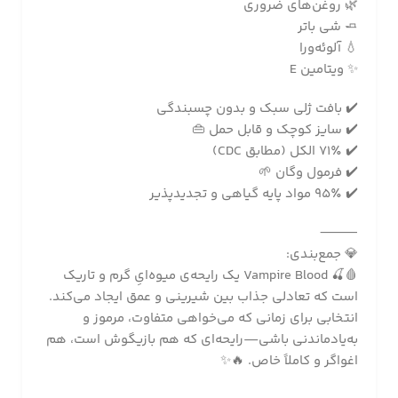
🌿 روغن‌های ضروری
🧈 شی باتر
💧 آلوئه‌ورا
✨ ویتامین E
✔️ بافت ژلی سبک و بدون چسبندگی
✔️ سایز کوچک و قابل حمل 👜
✔️ 71٪ الکل (مطابق CDC)
✔️ فرمول وگان 🌱
✔️ 95٪ مواد پایه گیاهی و تجدیدپذیر
⸻
💎 جمع‌بندی:
🩸🍒 Vampire Blood یک رایحه‌ی میوه‌ایِ گرم و تاریک
است که تعادلی جذاب بین شیرینی و عمق ایجاد می‌کند.
انتخابی برای زمانی که می‌خواهی متفاوت، مرموز و
به‌یادماندنی باشی—رایحه‌ای که هم بازیگوش است، هم
اغواگر و کاملاً خاص. 🔥✨