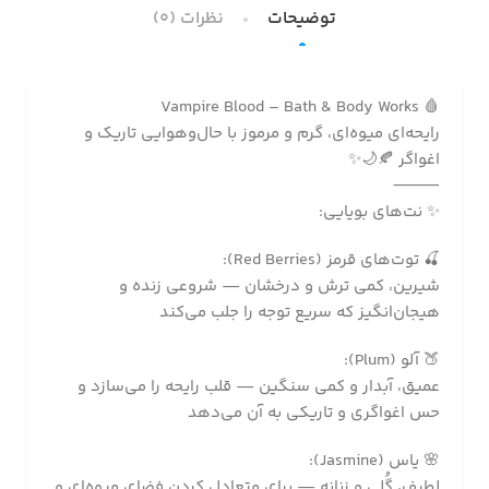
توضیحات
نظرات (0)
🩸 Vampire Blood – Bath & Body Works
رایحه‌ای میوه‌ای، گرم و مرموز با حال‌وهوایی تاریک و
اغواگر 🍂🌙✨
⸻
✨ نت‌های بویایی:
🍒 توت‌های قرمز (Red Berries):
شیرین، کمی ترش و درخشان — شروعی زنده و
هیجان‌انگیز که سریع توجه را جلب می‌کند
🍑 آلو (Plum):
عمیق، آبدار و کمی سنگین — قلب رایحه را می‌سازد و
حس اغواگری و تاریکی به آن می‌دهد
🌸 یاس (Jasmine):
لطیف، گُلی و زنانه — برای متعادل کردن فضای میوه‌ای و