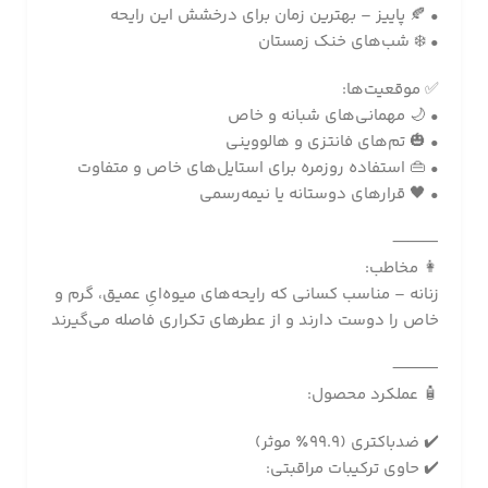
• 🍂 پاییز – بهترین زمان برای درخشش این رایحه
• ❄️ شب‌های خنک زمستان
✅ موقعیت‌ها:
• 🌙 مهمانی‌های شبانه و خاص
• 🎃 تم‌های فانتزی و هالووینی
• 👜 استفاده روزمره برای استایل‌های خاص و متفاوت
• 🖤 قرارهای دوستانه یا نیمه‌رسمی
⸻
👩 مخاطب:
زنانه – مناسب کسانی که رایحه‌های میوه‌ایِ عمیق، گرم و
خاص را دوست دارند و از عطرهای تکراری فاصله می‌گیرند
⸻
🧴 عملکرد محصول:
✔️ ضدباکتری (99.9٪ موثر)
✔️ حاوی ترکیبات مراقبتی: