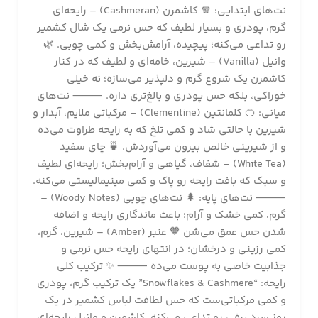
نت‌های ابتدایی: 🧣 کاشمرن (Cashmeran) – رایحه‌ای
گرم، پودری و بسیار لطیف که حس نرمی یک شال کشمیر
رو تداعی می‌کنه؛ پیچیده، آرامش‌بخش و کمی چوبی. 🌿
وانیل (Vanilla) – شیرین، خامه‌ای و لطیف که در کنار
کاشمرن یک شروع گرم و دلپذیر می‌سازه؛ نه خیلی
خوراکی، بلکه حس پودری و بالغ‌تری داره. ⸻ نت‌های
میانی: 🍊 کلمانتین (Clementine) – مرکباتی ملایم، آبدار و
شیرین با حالتی شاد و کمی تلخ که به رایحه طراوت می‌ده
و از شیرینی خالص بیرون می‌آوردش. 🍵 چای سفید
(White Tea) – شفاف، گیاهی و آرام‌بخش؛ رایحه‌ای لطیف
و سبک که بافت رایحه رو پاک و کمی مینیمالیستی می‌کنه.
⸻ نت‌های پایه: 🌲 نت‌های چوبی (Woody Notes) –
گرم، کمی خشک و آرام؛ باعث ماندگاری رایحه و اضافه
شدن حس عمق می‌شن 🧡 عنبر (Amber) – شیرین، گرم،
کمی رزینی و درخشان؛ در انتهای رایحه حس نرمی و
جذابیت خاصی به پوست می‌ده ⸻ ✨ ترکیب کلی
رایحه: “Snowflakes & Cashmere” یک ترکیب گرم، پودری
و کمی مرکباتی‌ست که حس لطافت لباس کشمیر در یک
روز سرد برفی رو تداعی می‌کنه. کاشمرن و وانیل رایحه‌ای