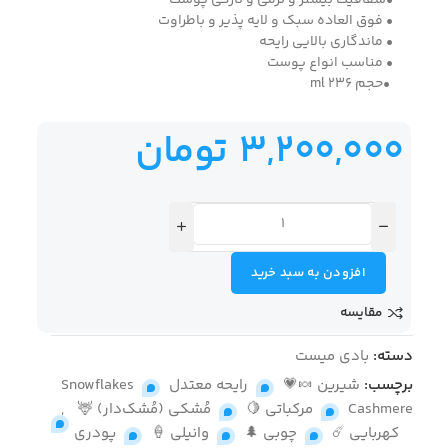
•شفافیت بیشتر و نرمی و تازگی پوست
• فوق العاده سبک و لایه پذیر و باطراوت
• ماندگاری بالایی رایحه
• مناسب انواع پوست
•حجم 236 ml
3,200,000
تومان
افزودن به سبد خرید
مقایسه
دسته:
بادی میست
برچسب:
شیرین 🍬💗
,
رایحه معتدل
,
Snowflakes
Cashmere
,
مرکباتی 🍋
,
مُشکی (مُشک‌دار) 🦌
,
کهربایی ☄️
,
چوبی 🌲
,
وانیلی 🍦
,
پودری