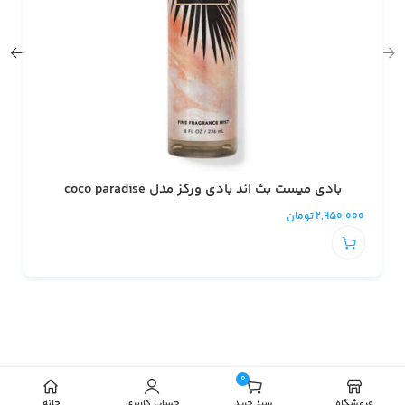
بادی میست بث اند بادی ورکز مدل coco paradise
2,950,000
تومان
0
افزودن به سبد خرید
فروشگاه
سبد خرید
حساب کاربری
خانه