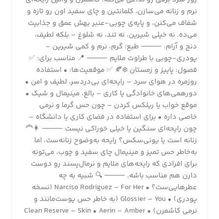
نرم و زنانه می‌سازن، کلمانتین و چای سفید اون رو تازه و
شفاف می‌کنن، و پایه‌ی چوبی-عنبر بهش عمق و جذابیت
می‌ده. نه خیلی شیرین، نه تند، نه شلوغ – بلکه لطیف،
دنج و آرام. ⸻ طبع: گرم، نرم و کمی شیرین –
پودری-چوبی با طراوت ملایم ⸻ 📍 مناسب برای: ✅
فصول: پاییز و زمستان ❄️🍂 ✅ موقعیت‌ها: • استفاده
روزمره در هوای سرد – رایحه‌ای بی‌دردسر، لطیف و امن •
دورهمی‌های خانوادگی یا کاری – بالغ، مینیمال و شیک •
موقع خواب یا ریلکس کردن – چون حس گرما و نرمی
خاصی داره • برای استفاده در فضای کاری یا دانشگاه –
چون رایحه‌ای سنگین یا خیلی خوراکی نیست ⸻ 👩‍🦰
زنانه است یا یونی‌سکس؟ رایحه به‌وضوح زنانه‌ست، اما
به‌خاطر حس تمیز و مینیمال چای سفید و چوب، می‌تونه
برای افرادی که رایحه‌های ملایم و نرمال‌پسند رو دوست
دارن هم مناسب باشه. ⸻ 🔍 شبیه به چه
عطرهایی‌ست؟ • Narciso Rodriguez – For Her (نسخه
پودری) • Glossier – You (به خاطر حس پوست‌مانند و
نرمی کاشمرن) • Clean Reserve – Skin • Aerin – Amber