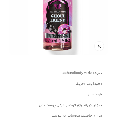
• برند: Bathandbodyworks
• مبدا برند: آمریکا
•اورجینال
• بهترین راه برای خوشبو کردن پوست بدن
•دارای خاصیت آب‌رسانی به پوست