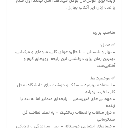
رایحه بوی خوش‌حال بودن می‌دهد؛ مثل لبخند اول صبح
یا قدم‌زدن زیر آفتاب بهاری.
⸻
مناسب برای:
✅ فصل:
• بهار و تابستان – با حال‌وهوای گلی، میوه‌ای و مرکباتی،
بهترین زمان برای درخشش این رایحه، روزهای گرم و
آفتابی‌ست.
✅ موقعیت‌ها:
• استفاده روزمره – سبُک و خوشبو برای دانشگاه، محل
کار یا خرید روزانه
• مهمانی‌های غیررسمی – رایحه‌ای متمایز اما نه تند یا
زننده
• قرار ملاقات یا لحظات رمانتیک – به لطف لطافت گل
صدتومانی
• فضاهای اجتماعی دوستانه – حس سرزندگی و نزدیکی