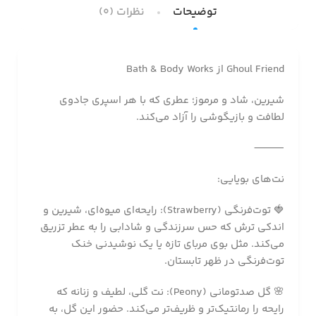
توضیحات
نظرات (0)
Ghoul Friend از Bath & Body Works
شیرین، شاد و مرموز؛ عطری که با هر اسپری جادوی
لطافت و بازیگوشی را آزاد می‌کند.
⸻
نت‌های بویایی:
🍓 توت‌فرنگی (Strawberry): رایحه‌ای میوه‌ای، شیرین و
اندکی ترش که حس سرزندگی و شادابی را به عطر تزریق
می‌کند. مثل بوی مربای تازه یا یک نوشیدنی خنک
توت‌فرنگی در ظهر تابستان.
🌸 گل صدتومانی (Peony): نت گلی، لطیف و زنانه که
رایحه را رمانتیک‌تر و ظریف‌تر می‌کند. حضور این گل، به