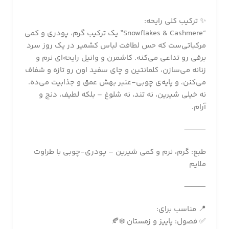
✨ ترکیب کلی رایحه:
“Snowflakes & Cashmere” یک ترکیب گرم، پودری و کمی
مرکباتی‌ست که حس لطافت لباس کشمیر در یک روز سرد
برفی رو تداعی می‌کنه. کاشمرن و وانیل رایحه‌ای نرم و
زنانه می‌سازن، کلمانتین و چای سفید اون رو تازه و شفاف
می‌کنن، و پایه‌ی چوبی-عنبر بهش عمق و جذابیت می‌ده.
نه خیلی شیرین، نه تند، نه شلوغ – بلکه لطیف، دنج و
آرام.
⸻
طبع: گرم، نرم و کمی شیرین – پودری-چوبی با طراوت
ملایم
⸻
📍 مناسب برای:
✅ فصول: پاییز و زمستان ❄️🍂