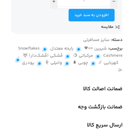
افزودن به سبد خرید
مقایسه
دسته:
سایز مسافرتی
برچسب:
شیرین 🍬💗
,
رایحه معتدل
,
Snowflakes
Cashmere
,
مرکباتی 🍋
,
مُشکی (مُشک‌دار) 🦌
,
کهربایی ☄️
,
چوبی 🌲
,
وانیلی 🍦
,
پودری
🌫
ضمانت اصالت کالا
ضمانت بازگشت وجه
ارسال سریع کالا