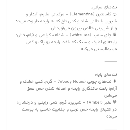
نت‌های میانی:
🍊 کلمانتین (Clementine) – مرکباتی ملایم، آبدار و
شیرین با حالتی شاد و کمی تلخ که به رایحه طراوت می‌ده
و از شیرینی خالص بیرون می‌آوردش.
🍵 چای سفید (White Tea) – شفاف، گیاهی و آرام‌بخش؛
رایحه‌ای لطیف و سبک که بافت رایحه رو پاک و کمی
مینیمالیستی می‌کنه.
⸻
نت‌های پایه:
🌲 نت‌های چوبی (Woody Notes) – گرم، کمی خشک و
آرام؛ باعث ماندگاری رایحه و اضافه شدن حس عمق
می‌شن
🧡 عنبر (Amber) – شیرین، گرم، کمی رزینی و درخشان؛
در انتهای رایحه حس نرمی و جذابیت خاصی به پوست
می‌ده
⸻