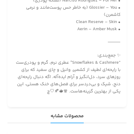
• Narciso Rodriguez – For Her (نسخه پودری)
• Glossier – You (به خاطر حس پوست‌مانند و نرمی
کاشمرن)
• Clean Reserve – Skin
• Aerin – Amber Musk
⸻
✨ جمع‌بندی:
“Snowflakes & Cashmere” عطری نرم، گرم و پودری‌ست
با رایحه‌ای لطیف از کشمیر، وانیل و چای سفید که برای
روزهای سرد، دل‌انگیز و آرام ایده‌آله. اگه دنبال رایحه‌ای
دنج، شیک و بی‌دردسر برای فصل‌های خنک هستی، این
یکی از بهترین گزینه‌هاست. 🧣🫖🍂🤍چ
محصولات مشابه