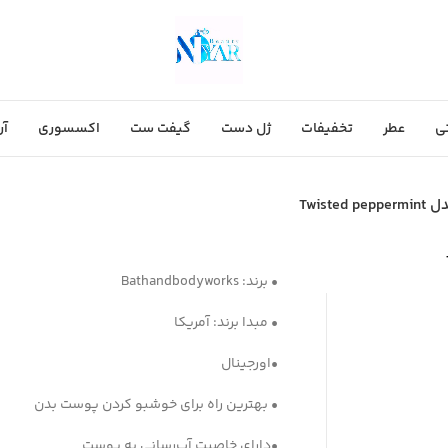
ی
عطر
تخفیفات
ژل دست
گیفت ست
اکسسوری
آر
Twis
• برند: Bathandbodyworks
• مبدا برند: آمریکا
•اورجینال
• بهترین راه برای خوشبو کردن پوست بدن
•دارای خاصیت آب‌رسانی به پوست