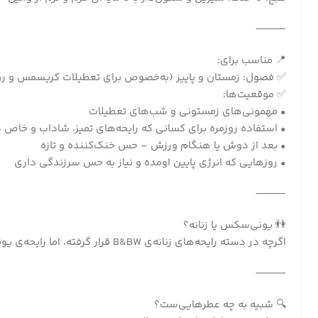
⸻
📍 مناسب برای:
✅ فصول: زمستان و پاییز (به‌خصوص برای تعطیلات کریسمس و رو
✅ موقعیت‌ها:
• مهمونی‌های زمستونی و شب‌های تعطیلات
• استفاده روزمره برای کسانی که رایحه‌های تمیز، شاداب و خاص
• بعد از دوش یا هنگام ورزش – حس خنک‌کننده و تازه
• روزهایی که انرژی پایین اومده و نیاز به حس سرزندگی داری
⸻
👫 یونی‌سکس یا زنانه؟
اگرچه در دسته رایحه‌های زنانه‌ی B&BW قرار گرفته، اما رایحه‌ی یونی‌سکس محسوب می‌شه. چون نعناع غالب داره، برای مردها هم کاملاً قابل استفاده‌ست.
⸻
🔍 شبیه به چه عطرهایی‌ست؟