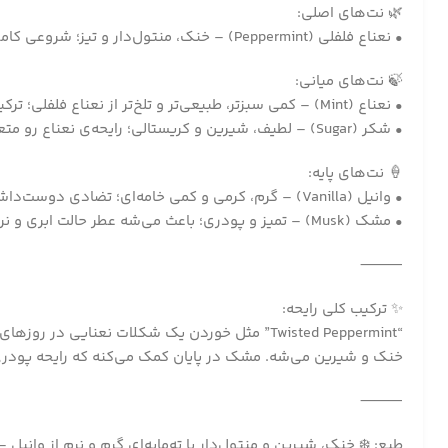
🌿 نت‌های اصلی:
• نعناع فلفلی (Peppermint) – خنک، منتول‌دار و تیز؛ شروعی کاملاً تازه، پرانرژی و یخ‌مانند به رایحه می‌ده که حس سرما و طراوت رو فوراً منتقل می‌کنه ❄️🌬️
🍃 نت‌های میانی:
• نعناع (Mint) – کمی سبزتر، طبیعی‌تر و تلخ‌تر از نعناع فلفلی؛ ترکیبش با منتول، رایحه‌ای شاداب و گیاهی می‌سازه که حس هوای پاک زمستانی رو تداعی می‌کنه
• شکر (Sugar) – لطیف، شیرین و کریستالی؛ رایحه‌ی نعناع رو متعادل می‌کنه تا خیلی تند یا دارویی نشه، و بافتی نرم‌تر و دلنشین‌تر می‌سازه 🍭
🍦 نت‌های پایه:
• وانیل (Vanilla) – گرم، کرمی و کمی خامه‌ای؛ تضادی دوست‌داشتنی با خنکی نعناع ایجاد می‌کنه و عطر رو به سمت حال‌و‌هوای دسر نعنایی می‌بره
• مشک (Musk) – تمیز و پودری؛ باعث می‌شه عطر حالت ابری و نرم پیدا کنه و روی پوست، ظریف و ماندگار بشینه 🤍
⸻
✨ ترکیب کلی رایحه:
“Twisted Peppermint” مثل خوردن یک شکلات نعنا
خنک و شیرین می‌شه. مشک در پایان کمک می‌کنه که رایحه پودری 
⸻
طبع: ❄️ خنک، شیرین و منتول‌دار با ته‌مایه‌ای گرم و نرم از وانیل