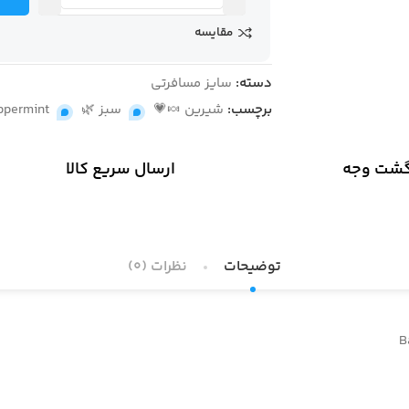
مقایسه
دسته:
سایز مسافرتی
برچسب:
شیرین 🍬💗
,
سبز 🌿
,
ppermint
گشت وجه
ارسال سریع کالا
توضیحات
نظرات (0)