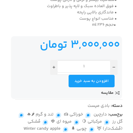
•شفافیت بیشتر و نرمی و تازگی پوست
• فوق العاده سبک و لایه پذیر و باطراوت
• ماندگاری بالایی رایحه
• مناسب انواع پوست
•حجم 236 ml
3,000,000
تومان
افزودن به سبد خرید
مقایسه
دسته:
بادی میست
برچسب:
دارچین
,
خوراکی 🍰
,
تند و گرم 🌶🔥
,
گل رز
,
مرکباتی 🍋
,
میوه ای 🍓
,
مُشکی
(مُشک‌دار) 🦌
,
چوبی 🌲
,
Winter candy apple