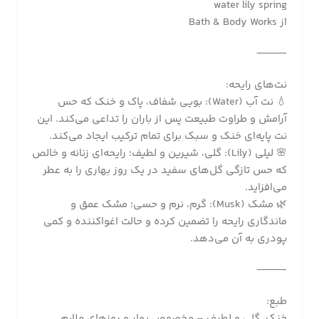
water lily spring
از Bath & Body Works
⸻
نت‌های رایحه:
💧 نت آب (Water): بویی شفاف، پاک و خنک که حس
آرامش و طراوت طبیعت پس از باران را تداعی می‌کند. این
نت پایه‌ای خنک و سبک برای تمام ترکیب ایجاد می‌کند.
🌸 لیلی (Lily): گلی، شیرین و لطیف؛ رایحه‌ای زنانه و خالص
که حس تازگی گل‌های سفید در یک روز بهاری را به عطر
می‌افزاید.
🌿 مشک (Musk): گرم، نرم و حسی؛ مشک عمق و
ماندگاری رایحه را تضمین کرده و حالت اغواکننده و کمی
پودری به آن می‌دهد.
⸻
طبع:
خنک، گلی و لطیف – مخصوص بهار و روزهای ملایم