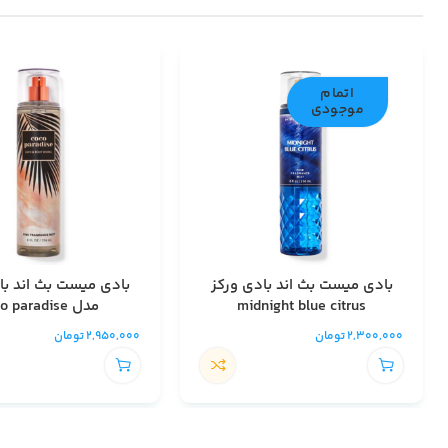
اتمام
موجودی
بادی میست بث اند بادی ورکز
بادی میست بث اند با
midnight blue citrus
مدل coco paradise
2,300,000
تومان
2,950,000
تومان