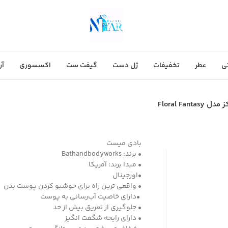
ی
عطر
تخفیفات
ژل دست
گیفت ست
اکسسوری
آر
Floral Fa
بادی میست
• برند: Bathandbodyworks
• مبدا برند: آمریکا
•اورجینال
• واقعی ترین راه برای خوشبو کردن پوست بدن
•دارای خاصیت آب‌رسانی به پوست
• جلوگیری از تعریق بیش از حد
• دارای رایحه شگفت انگیز