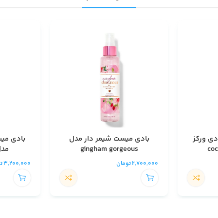
دی ورکز
بادی میست شیمر دار مدل
بادی میس
gingham gorgeous
مدل bright
2,700,000
تومان
3,200,000
ت