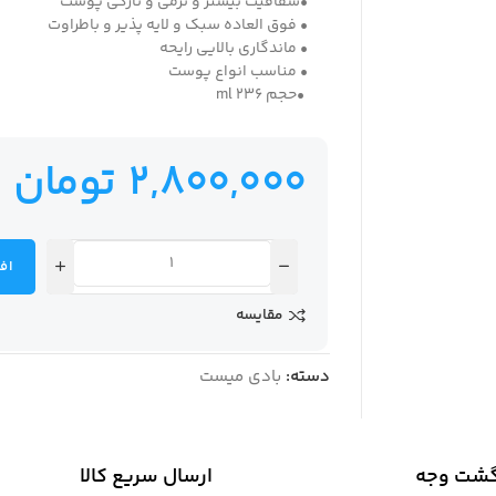
•شفافیت بیشتر و نرمی و تازگی پوست
• فوق العاده سبک و لایه پذیر و باطراوت
• ماندگاری بالایی رایحه
• مناسب انواع پوست
•حجم 236 ml
2,800,000
تومان
اف
مقایسه
دسته:
بادی میست
گشت وجه
ارسال سریع کالا