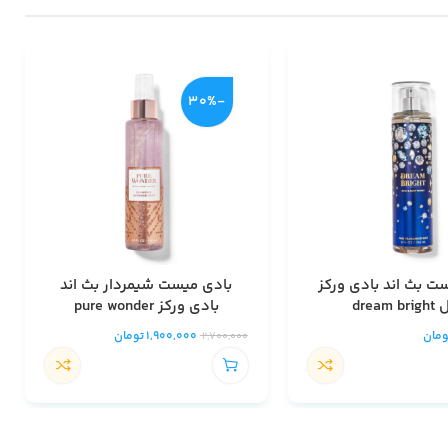
-30%
ت بث اند بادی ورکز
بادی میست شیمردار بث اند
dream 
بادی ورکز pure wonder
ومان
1,900,000
تومان
2,700,000