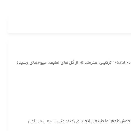
رایحه‌ای رؤیایی و آرامش‌بخش که مثل قدم زدن در یک باغ گل مخفی، حس لطافت، صلح درونی و زنانه‌گی ناب را به مشام می‌رساند. “Floral Fantasy” ترکیبی هنرمندانه از گل‌های لطیف، میوه‌های رسیده
 خوش‌طعم اما طبیعی ایجاد می‌کند؛ مثل نسیمی در باغی