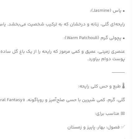
• یاس (Jasmine):
رایحه‌ای گلی، زنانه و درخشان که به ترکیب شخصیت می‌بخشد. یاس
• پچولی گرم (Warm Patchouli):
عنصری زمینی، عمیق و کمی مرموز که رایحه را از یک باغ گل ساده ب
پوست دوام بیاورد.
⸻
🌡️ طبع و حس کلی رایحه:
گلی، گرم، کمی شیرین با حسی صلح‌آمیز و رویاگونه. «Floral Fantasy» مثل یک رؤیای عصرگاهی در دل باغی پنهان است.
📅 مناسب برای:
✅ فصول: بهار، پاییز و زمستان