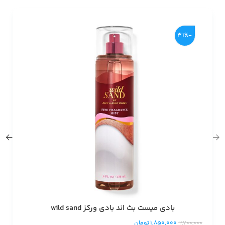
-31%
بادی میست بث اند بادی ورکز wild sand
1,850,000
تومان
2,700,000