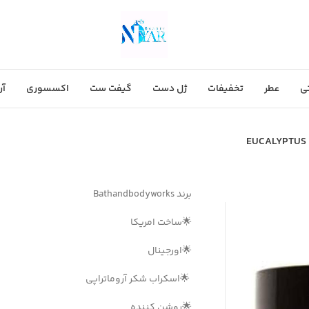
ی
عطر
تخفیفات
ژل دست
گیفت ست
اکسسوری
آر
برند Bathandbodyworks
🌟ساخت امریکا
🌟اورجینال
🌟اسکراب شکر آروماتراپی
🌟روشن کننده‌