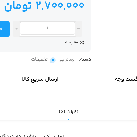
2,700,000
تومان
اف
مقایسه
دسته:
آروماتراپی
,
تخفیفات
گشت وجه
ارسال سریع کالا
نظرات (0)