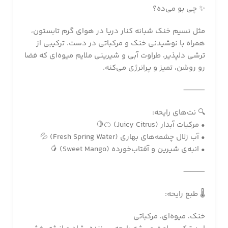
✨ چی بو می‌ده؟
مثل نسیم خنک شبانه کنار دریا در هوای گرم تابستون،
همراه با نوشیدنی خنک و مرکباتی در دست. ترکیبی از
ترشی دلپذیر، طراوت آبی و شیرینی ملایم میوه‌ای که فضا
رو روشن، تمیز و پرانرژی می‌کنه.
⸻
🔍 نت‌های رایحه:
• مرکبات آبدار (Juicy Citrus) 🍊🍋
• آب زلال چشمه‌های بهاری (Fresh Spring Water) 💦
• انبه‌ی شیرین و آفتاب‌خورده (Sweet Mango) 🥭
⸻
🌡️ طبع رایحه:
خنک، میوه‌ای، مرکباتی