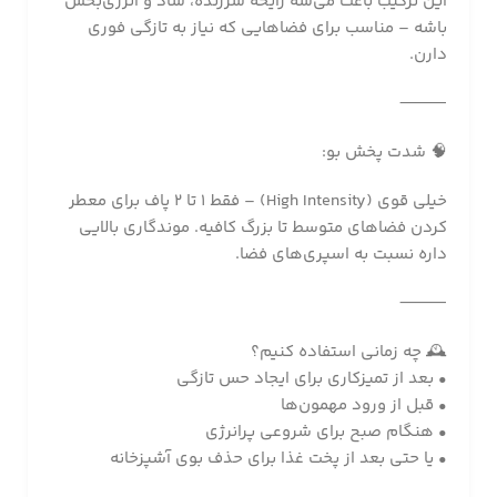
این ترکیب باعث می‌شه رایحه سرزنده، شاد و انرژی‌بخش
باشه – مناسب برای فضاهایی که نیاز به تازگی فوری
دارن.
⸻
🧠 شدت پخش بو:
خیلی قوی (High Intensity) – فقط ۱ تا ۲ پاف برای معطر
کردن فضاهای متوسط تا بزرگ کافیه. موندگاری بالایی
داره نسبت به اسپری‌های فضا.
⸻
🕰️ چه زمانی استفاده کنیم؟
• بعد از تمیزکاری برای ایجاد حس تازگی
• قبل از ورود مهمون‌ها
• هنگام صبح برای شروعی پرانرژی
• یا حتی بعد از پخت غذا برای حذف بوی آشپزخانه