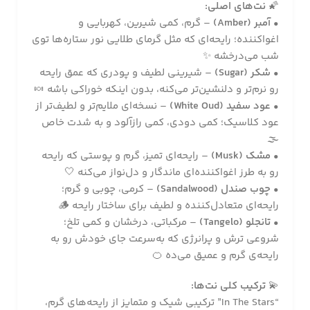
🌠
نت‌های اصلی:
•
آمبر (Amber)
– گرم، کمی شیرین، کهربایی و
اغواکننده؛ رایحه‌ای که مثل گرمای طلایی نور ستاره‌ها توی
شب می‌درخشه ✨
•
شکر (Sugar)
– شیرینی لطیف و پودری که عمق رایحه
رو نرم‌تر و دلنشین‌تر می‌کنه، بدون اینکه خوراکی باشه 🍬
•
عود سفید (White Oud)
– نسخه‌ای ملایم‌تر و لطیف‌تر از
عود کلاسیک؛ کمی دودی، کمی رازآلود و به شدت خاص
🌫️
•
مشک (Musk)
– رایحه‌ای تمیز، گرم و پوستی که رایحه
رو به طرز اغواکننده‌ای ماندگار و دل‌نواز می‌کنه 🤍
•
چوب صندل (Sandalwood)
– کرمی، چوبی و گرم؛
رایحه‌ای متعادل‌کننده و لطیف برای ساختار رایحه 🪵
•
تانجلو (Tangelo)
– مرکباتی، درخشان و کمی تلخ؛
شروعی ترش و پرانرژی که به‌سرعت جای خودش رو به
رایحه‌ی گرم و عمیق می‌ده 🍊
💫
ترکیب کلی نت‌ها:
“In The Stars” ترکیبی شیک و متمایز از رایحه‌های گرم،