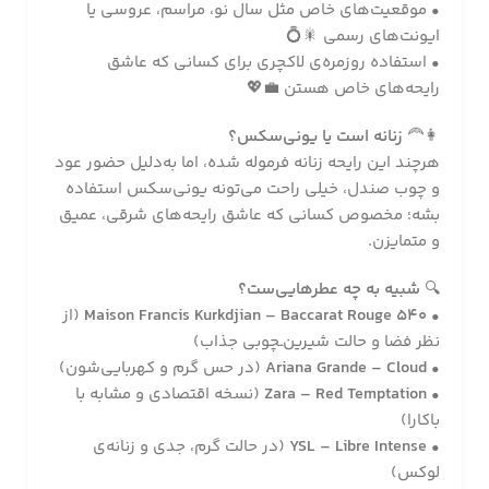
• موقعیت‌های خاص مثل سال نو، مراسم، عروسی یا
ایونت‌های رسمی 🎇💍
• استفاده روزمره‌ی لاکچری برای کسانی که عاشق
رایحه‌های خاص هستن 💼💖
👩‍🦰
زنانه است یا یونی‌سکس؟
هرچند این رایحه زنانه فرموله شده، اما به‌دلیل حضور عود
و چوب صندل، خیلی راحت می‌تونه یونی‌سکس استفاده
بشه؛ مخصوص کسانی که عاشق رایحه‌های شرقی، عمیق
و متمایزن.
🔍
شبیه به چه عطرهایی‌ست؟
•
Maison Francis Kurkdjian – Baccarat Rouge 540
(از
نظر فضا و حالت شیرین‌ـچوبی جذاب)
•
Ariana Grande – Cloud
(در حس گرم و کهربایی‌شون)
•
Zara – Red Temptation
(نسخه اقتصادی و مشابه با
باکارا)
•
YSL – Libre Intense
(در حالت گرم، جدی و زنانه‌ی
لوکس)