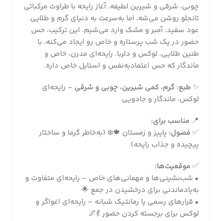
چوبی، شرقی و شیرین لطیفه. آغاز رایحه با طراوت مرکباتی
تانجلو روشن می‌شه، اما به‌سرعت به دنیای گرم و طلایی
عود سفید، آمبر و مشک وارد می‌شیم. این ترکیب، حس
حضور در یک شب پرستاره و خاص رو ایجاد می‌کنه، با
طنین طلایی، لوکس و دلربا. رایحه‌ای مدرن، خاص و
ماندگار که حس اعتماد‌به‌نفس و استایل خاص داره.
✨
طبع:
گرم، کمی شیرین، چوبی و شرقی
– رایحه‌ای
لوکس، ماندگار و جادویی
📍
مناسب برای:
✅
فصول:
پاییز و زمستان 🍁❄️ (به‌خاطر گرما و ساختار
پیچیده و جذاب رایحه)
✅
موقعیت‌ها:
• شب‌نشینی‌ها و مهمانی‌های خاص – رایحه‌ای متفاوت و
به‌یاد‌ماندنی برای درخشیدن در جمع 🌟
• قرارهای رسمی یا رمانتیک شبانه – رایحه‌ای اغواگر و
لوکس برای برجسته کردن حضور 💃🌌