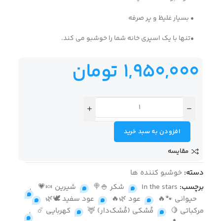
• بسیار غلیظ و پر صرفه
•تنها با یک اسپری خانه شما را خوشبو می کند.
1,950,000
تومان
افزودن به سبد خرید
مقایسه
دسته:
خوشبو کننده ها
برچسب:
In the stars
,
شکر 🍚🍭
,
شیرین 🍬💗
,
حیوانی 🐾🔥
,
عود 🌿🔥
,
عود سفید 🕊️🌿
,
مرکباتی 🍋
,
مُشکی (مُشک‌دار) 🦌
,
کهربایی ☄️
,