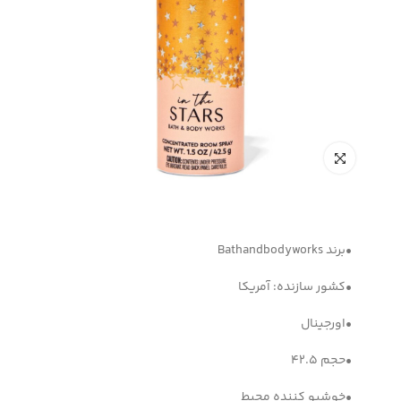
•برند Bathandbodyworks
•کشور سازنده: آمریکا
•اورجینال
•حجم 42.5
•خوشبو کننده محیط