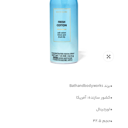
•برند Bathandbodyworks
•کشور سازنده: آمریکا
•اورجینال
•حجم 42.5