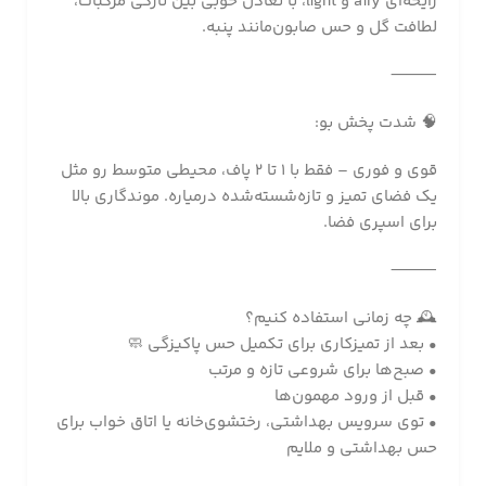
رایحه‌ای airy و light، با تعادل خوبی بین تازگی مرکبات،
لطافت گل و حس صابون‌مانند پنبه.
⸻
🧠 شدت پخش بو:
قوی و فوری – فقط با ۱ تا ۲ پاف، محیطی متوسط رو مثل
یک فضای تمیز و تازه‌شسته‌شده درمیاره. موندگاری بالا
برای اسپری فضا.
⸻
🕰️ چه زمانی استفاده کنیم؟
• بعد از تمیزکاری برای تکمیل حس پاکیزگی 🧼
• صبح‌ها برای شروعی تازه و مرتب
• قبل از ورود مهمون‌ها
• توی سرویس بهداشتی، رختشوی‌خانه یا اتاق خواب برای
حس بهداشتی و ملایم