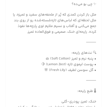
✨ چی بو می‌ده؟
مثل باز کردن کمدی که پُر از ملحفه‌های سفید و تمیزه، یا
مثل لحظه‌ای که لباس‌های تازه‌شسته‌شده رو از روی بند
جمع می‌کنی و آفتاب و نسیم ملایم توی پارچه‌ها نفوذ
کرده. رایحه‌ای خنک، صمیمی و فوق‌العاده تمیز.
⸻
🔍 نت‌های رایحه:
• پنبه نرم و تمیز (Soft Cotton) 🧺
• پوست لیموی تازه (Lemon Zest) 🍋
• گل سوسن لطیف (Fresh Lily) 🌸
⸻
🌡️ طبع رایحه:
خنک، تمیز، پودری-گلی