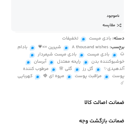
ناموجود
مقایسه
دسته:
بادی میست
,
تخفیفات
برچسب:
A thousand wishes
,
شیرین 🍬💗
,
بادام
🌰
,
بادی میست
,
بادی میست شیمردار
,
خوشبوکننده بدن
,
رایحه معتدل
,
آبرسان
,
آلدهیدی✨
,
گل رز
,
گلی 🌸
,
مرطوب کننده
پوست
,
مراقبت پوست
,
میوه ای 🍓
,
کهربایی
☄️
ضمانت اصالت کالا
ضمانت بازگشت وجه