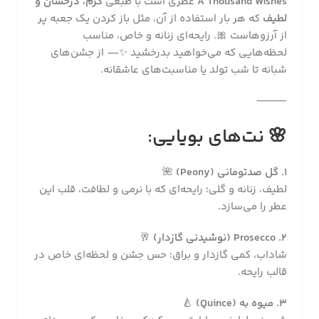
A Thousand Wishes
عطری است با طبعی
گرم، درخشان و
لطیف
که هر بار استفاده از آن، مثل باز کردن یک جعبه پر
از آرزوهاست 🎀. رایحه‌ای زنانه و خاص، مناسب
لحظه‌هایی که می‌خواهید بدرخشید ✨— از جشن‌های
شبانه تا شب تولد یا مناسبت‌های عاشقانه.
⸻
🌸
نت‌های بویایی:
1. گل صدتومانی (Peony)
🌺
لطیف، زنانه و گلی؛ رایحه‌ای که با نرمی و لطافت، قلب این
عطر را می‌سازد.
2. Prosecco (نوشیدنی گازدار)
🥂
شاداب، کمی گازدار و براق؛ حس جشن و لحظه‌ای خاص در
قالب رایحه.
3. میوه به (Quince)
🍐