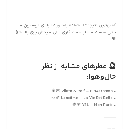
✅ بهترین نتیجه؟ استفاده به‌صورت لایه‌ای:
لوسیون +
بادی میست + عطر
= ماندگاری عالی + پخش بوی بالا ✨🧴
💖
⸻
🔮 عطرهای مشابه از نظر
حال‌وهوا:
🌸🎇
Viktor & Rolf – Flowerbomb
•
💕🍬
Lancôme – La Vie Est Belle
•
💗🍓
YSL – Mon Paris
•
⸻