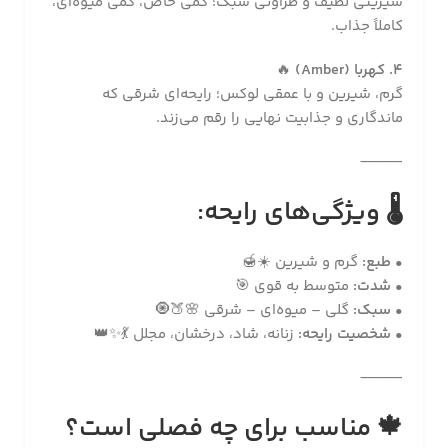
شیرینی لطیف و طراوتی سبک؛ کمی خاص، کمی میوه‌ای،
کاملاً جذاب.
4. کهربا (Amber)
🔥
گرم، شیرین و با عمقی لوکس؛ رایحه‌ای شرقی که
ماندگاری و جذابیت نهایی را رقم می‌زند.
⸻
🌡
ویژگی‌های رایحه:
•
طبع:
گرم و شیرین ☀️🍯
•
شدت:
متوسط به قوی 🎯
•
سبک:
گلی – میوه‌ای – شرقی 🌸🍑🧿
•
شخصیت رایحه:
زنانه، شاد، درخشان، مجلل 💃✨👑
⸻
🍁 مناسب برای چه فصلی است؟