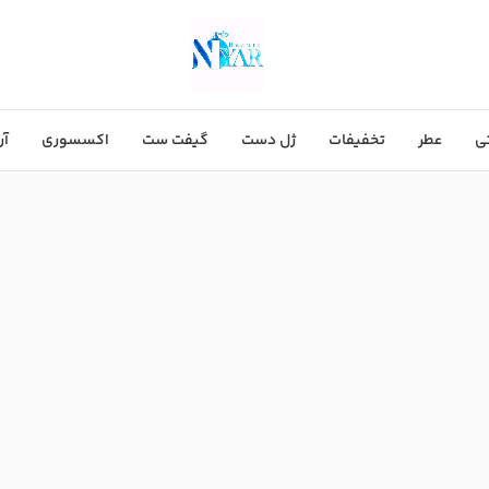
ی
عطر
تخفیفات
ژل دست
گیفت ست
اکسسوری
آر